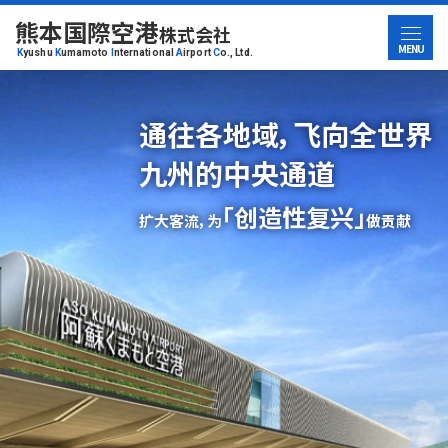
熊本国際空港
株式会社
MENU
K
yushu
K
umamoto
I
nternational
A
irport
C
o., Ltd.
通往各地域，飞向全世界
九州的中央通道
「创造性复兴」
扩大客流，为
做贡献