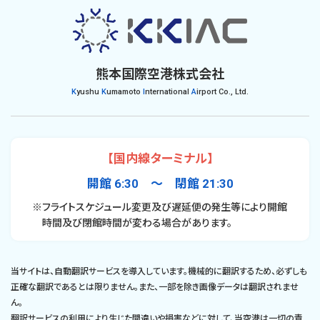
熊本国際空港株式会社
K
yushu
K
umamoto
I
nternational
A
irport Co., Ltd.
【国内線ターミナル】
開館 6:30 〜 閉館 21:30
※フライトスケジュール変更及び遅延便の発生等により開館
時間及び閉館時間が変わる場合があります。
当サイトは、自動翻訳サービスを導入しています。機械的に翻訳するため、必ずしも
正確な翻訳であるとは限りません。また、一部を除き画像データは翻訳されませ
ん。
翻訳サービスの利用により生じた間違いや損害などに対して、当空港は一切の責