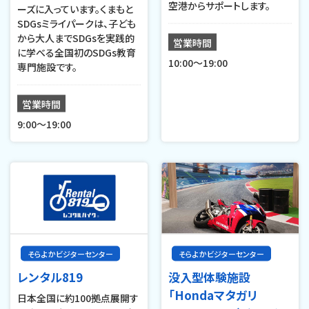
空港からサポートします。
ーズに入っています。くまもと
SDGsミライパークは、子ども
から大人までSDGsを実践的
営業時間
に学べる全国初のSDGs教育
10:00～19:00
専門施設です。
営業時間
9:00～19:00
そらよかビジターセンター
そらよかビジターセンター
レンタル819
没入型体験施設
「Hondaマタガリ
日本全国に約100拠点展開す