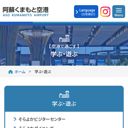
Language
(自動翻訳)
【 空港で過ごす 】
学ぶ・遊ぶ
ホーム
学ぶ・遊ぶ
学ぶ・遊ぶ
そらよかビジターセンター