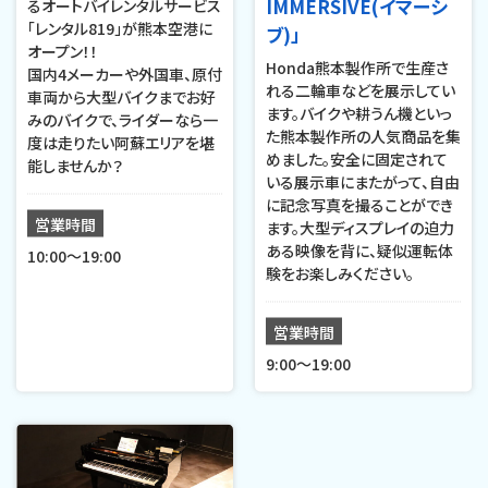
IMMERSIVE(イマーシ
るオートバイレンタルサービス
「レンタル819」が熊本空港に
ブ)」
オープン！！
Honda熊本製作所で生産さ
国内4メーカーや外国車、原付
れる二輪車などを展示してい
車両から大型バイクまでお好
ます。バイクや耕うん機といっ
みのバイクで、ライダーなら一
た熊本製作所の人気商品を集
度は走りたい阿蘇エリアを堪
めました。安全に固定されて
能しませんか？
いる展示車にまたがって、自由
に記念写真を撮ることができ
営業時間
ます。大型ディスプレイの迫力
ある映像を背に、疑似運転体
10:00～19:00
験をお楽しみください。
営業時間
9:00～19:00