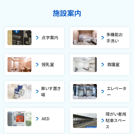
施設案内
多機能お
点字案内
手洗い
授乳室
救護室
車いす置き
エレベータ
場
ー
障がい者
用
AED
駐車
スペー
ス