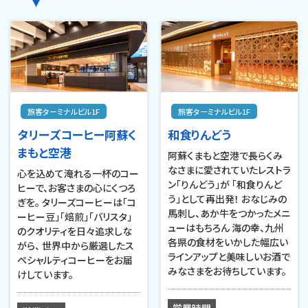
旅客ターミナルビル1F
旅客ターミナルビル1F
タリーズコーヒー阿蘇く
和食りんどう
まもと空港
阿蘇くまもと空港で長らくみ
なさまに愛されていたレストラ
心を込めて淹れる一杯のコー
ン「りんどう」が 「和食りんど
ヒーで、お客さまの心にくつろ
う」として再出発！ おなじみの
ぎを。 タリーズコーヒーは「コ
馬刺し、あか牛をつかったメニ
ーヒー豆」「焙煎」「バリスタ」
ューはもちろん 海の幸、九州
のクオリティを日々追求しな
各県の食材をいかした幅広い
がら、 世界中から厳選したス
ラインアップと美味しいお酒で
ペシャルティコーヒーをお届
みなさまをお待ちしています。
けしています。
営業時間