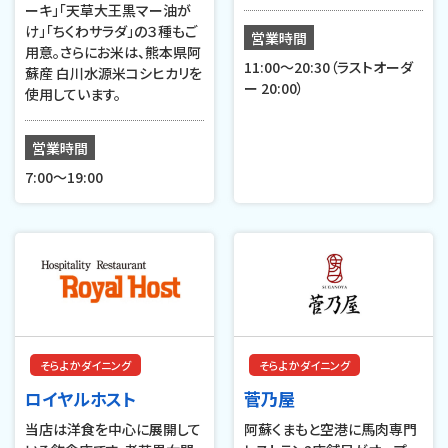
ーキ」「天草大王黒マー油が
け」「ちくわサラダ」の３種もご
営業時間
用意。さらにお米は、熊本県阿
11:00～20:30（ラストオーダ
蘇産 白川水源米コシヒカリを
ー 20:00）
使用しています。
営業時間
7:00〜19:00
そらよかダイニング
そらよかダイニング
ロイヤルホスト
菅乃屋
当店は洋食を中心に展開して
阿蘇くまもと空港に馬肉専門