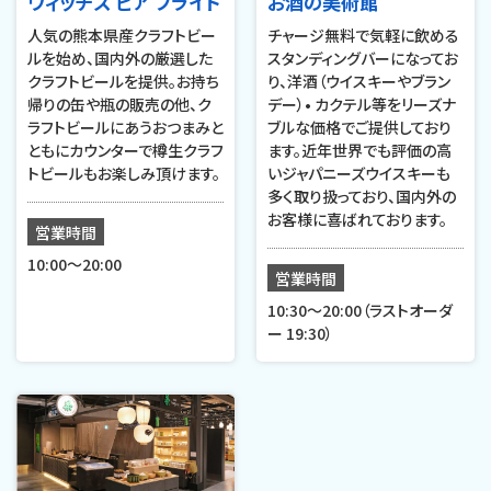
ウィッチズ ビア フライト
お酒の美術館
人気の熊本県産クラフトビー
チャージ無料で気軽に飲める
ルを始め、国内外の厳選した
スタンディングバーになってお
クラフトビールを提供。お持ち
り、洋酒（ウイスキーやブラン
帰りの缶や瓶の販売の他、ク
デー）• カクテル等をリーズナ
ラフトビールにあうおつまみと
ブルな価格でご提供しており
ともにカウンターで樽生クラフ
ます。近年世界でも評価の高
トビールもお楽しみ頂けます。
いジャパニーズウイスキーも
多く取り扱っており、国内外の
お客様に喜ばれております。
営業時間
10:00～20:00
営業時間
10:30〜20:00（ラストオーダ
ー 19:30）