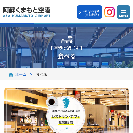
Language
(自動翻訳)
【 空港で過ごす 】
食べる
ホーム
食べる