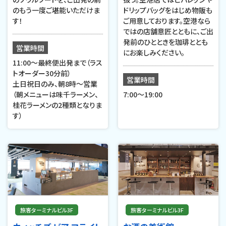
のもう一度ご堪能いただけま
ドリップバッグをはじめ物販も
す！
ご用意しております。空港なら
ではの店舗意匠とともに、ご出
発前のひとときを珈琲ととも
営業時間
にお楽しみください。
11:00～最終便出発まで（ラス
トオーダー30分前）
営業時間
土日祝日のみ、朝8時～営業
（朝メニューは味千ラーメン、
7:00〜19:00
桂花ラーメンの2種類となりま
す）
旅客ターミナルビル3F
旅客ターミナルビル3F