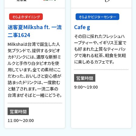
そらよかダイニング
そらよかビジターセンター
迷客夏Milksha ft. 一流
Cafe g
二事1624
その日に採れたフレッシュハ
ーブティーや、イギリス王室で
Milkshaは台湾で誕生した人
も好まれた上質なティーバッ
気ブランドで、提供するタピオ
グで淹れる紅茶、軽食を気軽
カドリンクには、濃厚な新鮮ミ
に楽しめるカフェです。
ルクと手作り白タピオカを使
用しています。全ての素材にこ
だわった、おいしさと安心感が
営業時間
詰まったドリンクは、一度飲む
9:00〜19:00
と魅了されます。一流二事の
台湾まぜそばと一緒にどうぞ。
営業時間
11:00～20:00