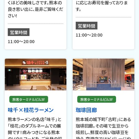
くほどの美味しさです。熊本の
に応じお寿司を握っておりま
良き思い出に、是非ご賞味くだ
す。
さい！
営業時間
営業時間
11:00〜20:00
11:00～20:00
旅客ターミナルビル3F
旅客ターミナルビル3F
味千×桂花ラーメン
珈琲回廊
熊本ラーメンの名店「味千」と
熊本城の城下町「古町」にある
「桂花」のダブルネームでの展
珈琲回廊。その場で生豆から
開です！病みつきになる熊本
焙煎し、鮮度の高い珈琲豆を
のソウルフードを、ご出発の前
扱う。空港店ではビバレッジや