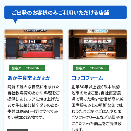
ご出発のお客様のみご利用いただける店舗
旅客ターミナルビル3F
旅客ターミナルビル3F
あか牛食堂よかよか
コッコファーム
阿蘇の雄大な自然に恵まれた
創業50年以上続く熊本県菊
自社牧場育のあか牛料理をご
池市のたまご屋。自社直営農
提供します。レアに焼き上げた
場で育てた希少価値が高い純
あか牛に絡む甘辛ダレのあか
国産鶏もみじの新鮮な卵で味
牛丼は絶品！一度は食べてみ
わうたまごかけごはんやたま
たい熊本の名物です。
ごソフトクリームなど品質や味
にこだわった商品をご提供致
します。