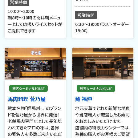
営業時間
10:00～20:00
営業時間
朝8時～10時の間は朝メニュ
ーとして肉吸いライスセットが
6:30〜19:00（ラストオーダー
ご提供できます
19:00）
旅客ターミナルビル3F
旅客ターミナルビル3F
馬肉料理 菅乃屋
鮨 福伸
熊本名物「鮮馬刺し」のブラン
地元天草でとれた新鮮な地魚
ドを菅乃屋から世界に発信！
や当店職人が厳選したお寿司
老舗馬肉専門店として長年培
をお楽しみいただけます。
われてきたプロの味は、各界
店舗内の特設カウンターでは
の著名人も多数ご来店いただ
熟練の職人がお客様のご要望