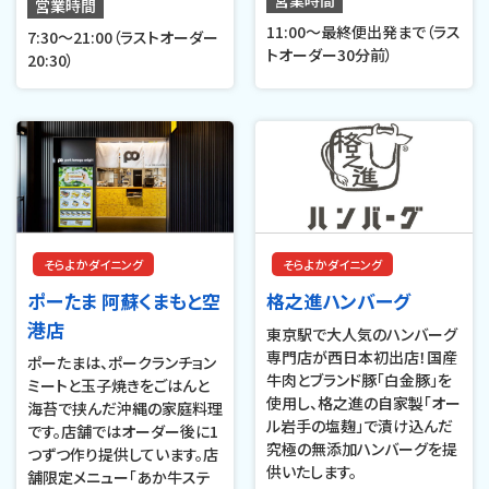
営業時間
11:00～最終便出発まで（ラス
7:30～21:00（ラストオーダー
トオーダー30分前）
20:30）
そらよかダイニング
そらよかダイニング
ポーたま 阿蘇くまもと空
格之進ハンバーグ
港店
東京駅で大人気のハンバーグ
専門店が西日本初出店！国産
ポーたまは、ポークランチョン
牛肉とブランド豚「白金豚」を
ミートと玉子焼きをごはんと
使用し、格之進の自家製「オー
海苔で挟んだ沖縄の家庭料理
ル岩手の塩麹」で漬け込んだ
です。店舗ではオーダー後に1
究極の無添加ハンバーグを提
つずつ作り提供しています。店
供いたします。
舗限定メニュー「あか牛ステ