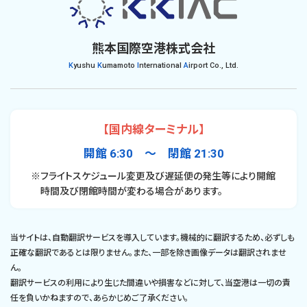
熊本国際空港株式会社
K
yushu
K
umamoto
I
nternational
A
irport Co., Ltd.
【国内線ターミナル】
開館 6:30 〜 閉館 21:30
※フライトスケジュール変更及び遅延便の発生等により開館
時間及び閉館時間が変わる場合があります。
当サイトは、自動翻訳サービスを導入しています。機械的に翻訳するため、必ずしも
正確な翻訳であるとは限りません。また、一部を除き画像データは翻訳されませ
ん。
翻訳サービスの利用により生じた間違いや損害などに対して、当空港は一切の責
任を負いかねますので、あらかじめご了承ください。