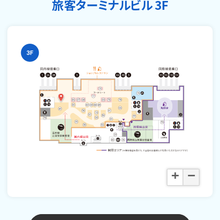
旅客ターミナルビル 3F
+
−