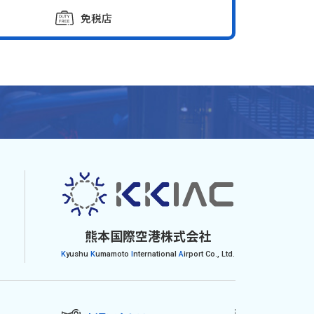
免税店
熊本国際空港株式会社
K
yushu
K
umamoto
I
nternational
A
irport Co., Ltd.