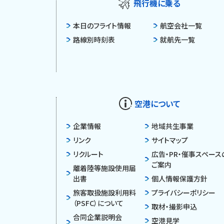
飛行機に乗る
本日のフライト情報
航空会社一覧
路線別時刻表
就航先一覧
空港について
企業情報
地域共生事業
リンク
サイトマップ
リクルート
広告・PR・催事スペース
ご案内
離着陸等施設使用届
出書
個人情報保護方針
旅客取扱施設利用料
プライバシーポリシー
（PSFC）について
取材・撮影申込
合同企業説明会
空港見学