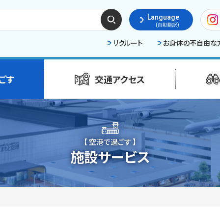
検索
Language
する
(自動翻訳)
リクルート
お身体の不自由な
ごす
交通アクセス
【 空港で過ごす 】
施設サービス