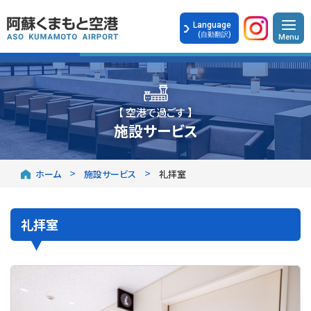
Language
(自動翻訳)
【 空港で過ごす 】
施設サービス
ホーム
施設サービス
礼拝室
礼拝室