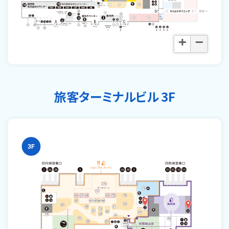
+
−
旅客ターミナルビル 3F