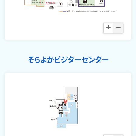
+
−
そらよかビジターセンター