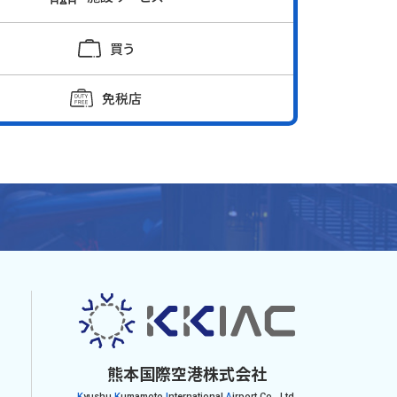
買う
免税店
熊本国際空港株式会社
K
yushu
K
umamoto
I
nternational
A
irport Co., Ltd.