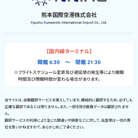
熊本国際空港株式会社
K
yushu
K
umamoto
I
nternational
A
irport Co., Ltd.
【国内線ターミナル】
開館 6:30 〜 閉館 21:30
※フライトスケジュール変更及び遅延便の発生等により開館
時間及び閉館時間が変わる場合があります。
当サイトは、自動翻訳サービスを導入しています。機械的に翻訳するため、必ずしも
正確な翻訳であるとは限りません。また、一部を除き画像データは翻訳されませ
ん。
翻訳サービスの利用により生じた間違いや損害などに対して、当空港は一切の責
任を負いかねますので、あらかじめご了承ください。