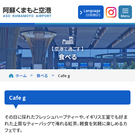
Language
(自動翻訳)
【 空港で過ごす 】
食べる
ホーム
食べる
Cafe g
Cafe g
その日に採れたフレッシュハーブティーや、イギリス王室でも好ま
れた上質なティーバッグで淹れる紅茶、軽食を気軽に楽しめるカ
フェです。