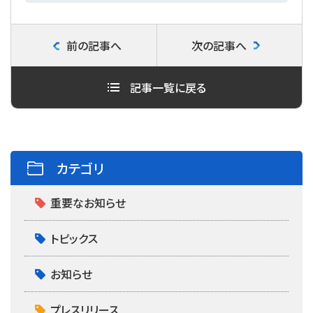
a
w
i
c
i
n
前の記事へ
次の記事へ
e
t
e
b
t
記事一覧に戻る
o
e
o
r
k
カテゴリ
重要なお知らせ
トピックス
お知らせ
プレスリリース