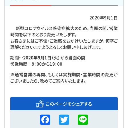
2020
年
9
月
1
日
新型コロナウイルス感染症拡大のため、当面の間、営業
時間を以下のとおり変更いたします。
お客さまにはご不便・ご迷惑をおかけいたしますが、何卒ご
理解くださいますようよろしくお願い申しあげます。
期間…
2020
年
9
月
1
日（火）から当面の間
営業時間…
9
：
00
から
19
：
00
※通常営業の再開、もしくは実施期間・営業時間の変更が
ございましたら、改めてご案内いたします。
このページをシェアする
F
T
L