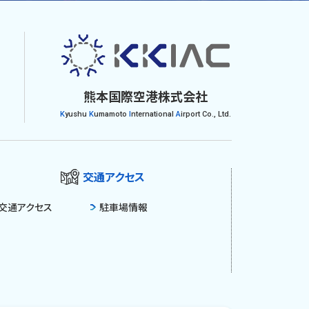
熊本国際空港株式会社
K
yushu
K
umamoto
I
nternational
A
irport Co., Ltd.
交通アクセス
交通アクセス
駐車場情報