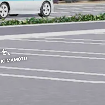
を。
he KUMAMOTO