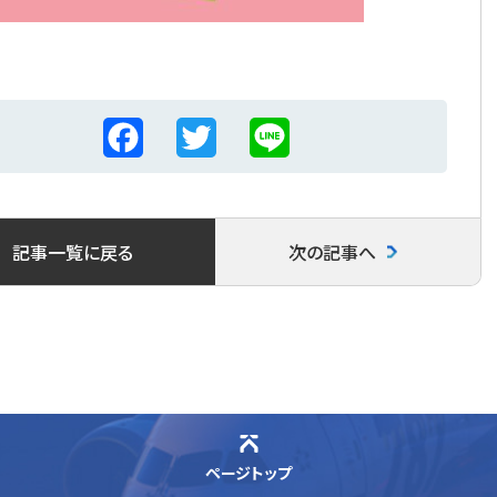
F
T
L
a
w
i
c
i
n
記事一覧に戻る
次の記事へ
e
t
e
b
t
o
e
o
r
k
ページトップ