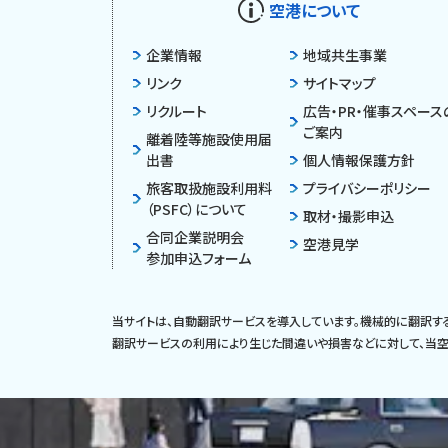
空港について
企業情報
地域共生事業
リンク
サイトマップ
リクルート
広告・PR・催事スペース
ご案内
離着陸等施設使用届
出書
個人情報保護方針
旅客取扱施設利用料
プライバシーポリシー
（PSFC）について
取材・撮影申込
合同企業説明会
空港見学
参加申込フォーム
当サイトは、自動翻訳サービスを導入しています。機械的に翻訳す
翻訳サービスの利用により生じた間違いや損害などに対して、当空