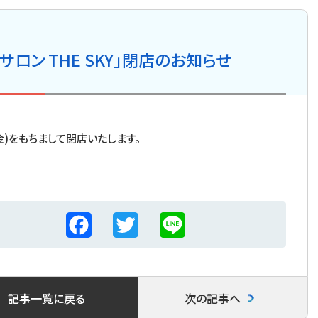
サロン THE SKY」閉店のお知らせ
5(金)をもちまして閉店いたします。
。
F
T
L
a
w
i
c
i
n
記事一覧に戻る
次の記事へ
e
t
e