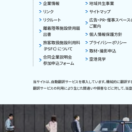
企業情報
地域共生事業
リンク
サイトマップ
リクルート
広告・PR・催事スペース
ご案内
離着陸等施設使用届
出書
個人情報保護方針
旅客取扱施設利用料
プライバシーポリシー
（PSFC）について
取材・撮影申込
合同企業説明会
空港見学
参加申込フォーム
当サイトは、自動翻訳サービスを導入しています。機械的に翻訳す
翻訳サービスの利用により生じた間違いや損害などに対して、当空