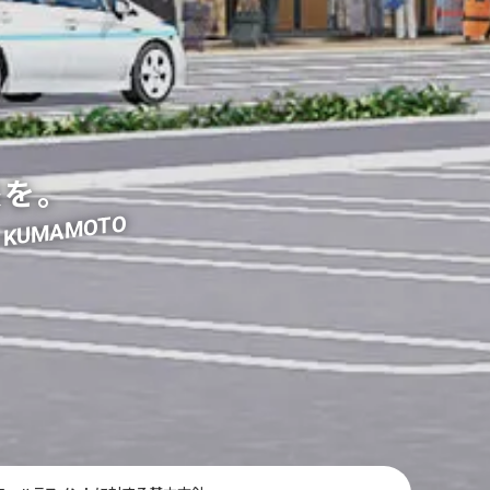
を。
he KUMAMOTO