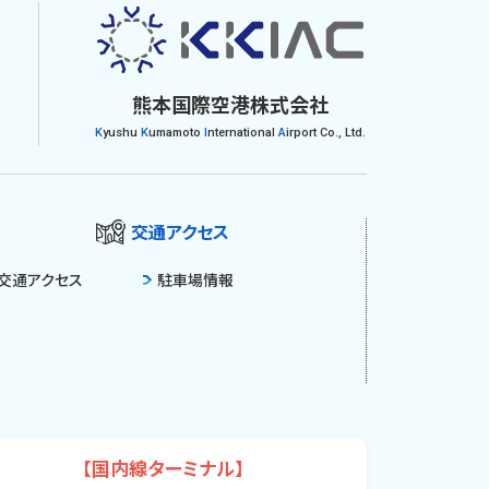
熊本国際空港株式会社
K
yushu
K
umamoto
I
nternational
A
irport Co., Ltd.
交通アクセス
交通アクセス
駐車場情報
【国内線ターミナル】