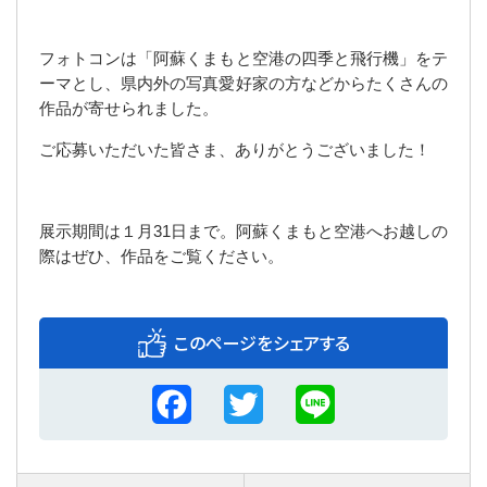
フォトコンは「阿蘇くまもと空港の四季と飛行機」をテ
ーマとし、県内外の写真愛好家の方などからたくさんの
作品が寄せられました。
ご応募いただいた皆さま、ありがとうございました！
展示期間は１月31日まで。阿蘇くまもと空港へお越しの
際はぜひ、作品をご覧ください。
このページをシェアする
F
T
L
a
w
i
c
i
n