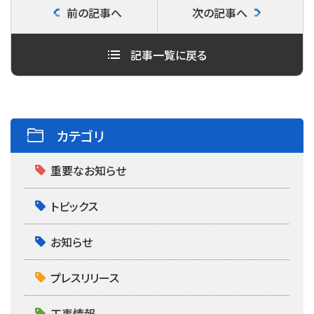
前の記事へ
次の記事へ
e
t
e
b
t
記事一覧に戻る
o
e
o
r
k
カテゴリ
重要なお知らせ
トピックス
お知らせ
プレスリリース
工事情報