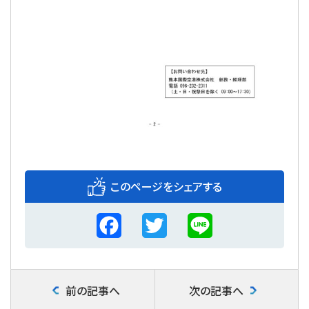
このページをシェアする
F
T
L
a
w
i
c
i
n
前の記事へ
次の記事へ
e
t
e