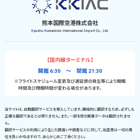
熊本国際空港株式会社
K
yushu
K
umamoto
I
nternational
A
irport Co., Ltd.
【国内線ターミナル】
開館 6:30 〜 閉館 21:30
※フライトスケジュール変更及び遅延便の発生等により開館
時間及び閉館時間が変わる場合があります。
当サイトは、自動翻訳サービスを導入しています。機械的に翻訳するため、必ずしも
正確な翻訳であるとは限りません。また、一部を除き画像データは翻訳されませ
ん。
翻訳サービスの利用により生じた間違いや損害などに対して、当空港は一切の責
任を負いかねますので、あらかじめご了承ください。