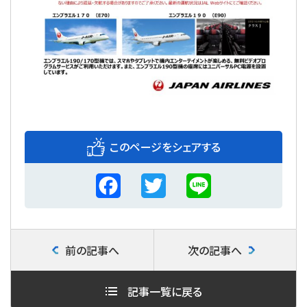
このページをシェアする
F
T
L
a
w
i
c
i
n
前の記事へ
次の記事へ
e
t
e
b
t
記事一覧に戻る