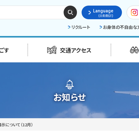
検索
Language
する
(自動翻訳)
リクルート
お身体の不自由な
ごす
交通アクセス
お知らせ
示について（12月）