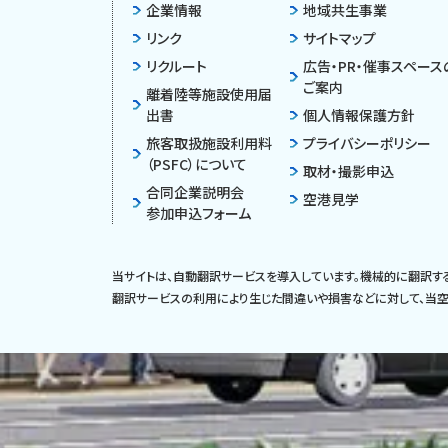
企業情報
地域共生事業
リンク
サイトマップ
リクルート
広告・PR・催事スペース
ご案内
離着陸等施設使用届
出書
個人情報保護方針
旅客取扱施設利用料
プライバシーポリシー
（PSFC）について
取材・撮影申込
合同企業説明会
空港見学
参加申込フォーム
当サイトは、自動翻訳サービスを導入しています。機械的に翻訳す
翻訳サービスの利用により生じた間違いや損害などに対して、当空