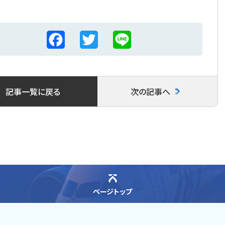
F
T
L
a
w
i
c
i
n
記事一覧に戻る
次の記事へ
e
t
e
b
t
o
e
o
r
k
ページトップ