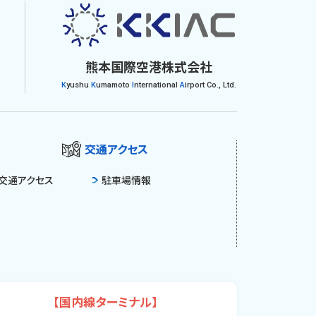
熊本国際空港株式会社
K
yushu
K
umamoto
I
nternational
A
irport Co., Ltd.
交通アクセス
交通アクセス
駐車場情報
【国内線ターミナル】