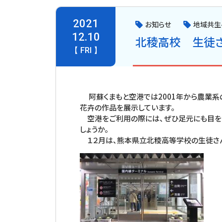
2021
お知らせ
地域共生
12.10
北稜高校 生徒さ
【 FRI 】
阿蘇くまもと空港では2001年から農業系
花卉の作品を展示しています。
空港をご利用の際には、ぜひ足元にも目を
しょうか。
１２月は、熊本県立北稜高等学校の生徒さんの