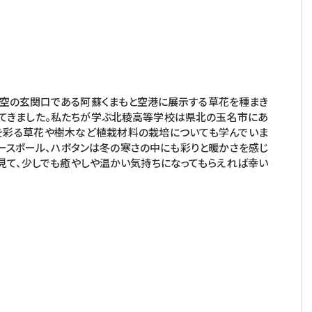
空の玄関口である阿蘇くまもと空港に展示する草花を種まき
てきました。私たちが学ぶ北稜高等学校は県北の玉名市にあ
を彩る草花や樹木など植栽材料の栽培についても学んでいま
ノースポール、ハボタンは冬の寒さの中にも彩りと暖かさを感じ
見て、少しでも癒やしや温かい気持ちになってもらえれば幸い