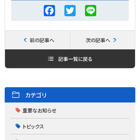
F
T
L
a
w
i
c
i
n
前の記事へ
次の記事へ
e
t
e
b
t
記事一覧に戻る
o
e
o
r
k
カテゴリ
重要なお知らせ
トピックス