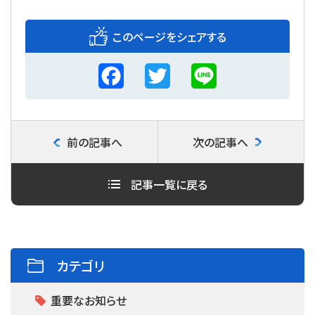
このページをシェアする
F
T
L
a
w
i
c
i
n
前の記事へ
次の記事へ
e
t
e
b
t
記事一覧に戻る
o
e
o
r
k
カテゴリ
重要なお知らせ