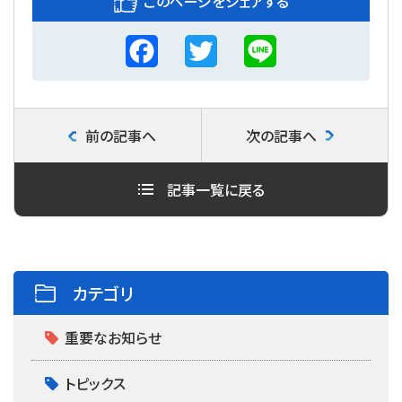
このページをシェアする
F
T
L
a
w
i
c
i
n
前の記事へ
次の記事へ
e
t
e
b
t
記事一覧に戻る
o
e
o
r
k
カテゴリ
重要なお知らせ
トピックス