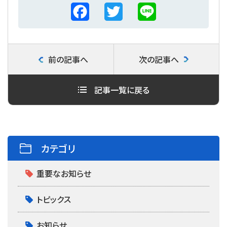
F
T
L
a
w
i
c
i
n
前の記事へ
次の記事へ
e
t
e
b
t
記事一覧に戻る
o
e
o
r
k
カテゴリ
重要なお知らせ
トピックス
お知らせ