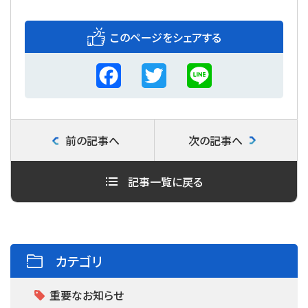
このページをシェアする
F
T
L
a
w
i
c
i
n
前の記事へ
次の記事へ
e
t
e
b
t
記事一覧に戻る
o
e
o
r
k
カテゴリ
重要なお知らせ