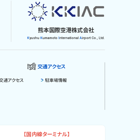
熊本国際空港株式会社
K
yushu
K
umamoto
I
nternational
A
irport Co., Ltd.
交通アクセス
交通アクセス
駐車場情報
【国内線ターミナル】