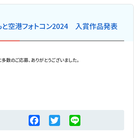
もと空港フォトコン2024 入賞作品発表
」に多数のご応募、ありがとうございました。
F
T
L
a
w
i