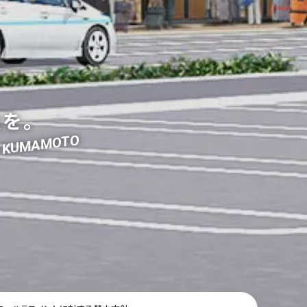
を。
he KUMAMOTO