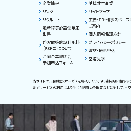
企業情報
地域共生事業
リンク
サイトマップ
リクルート
広告・PR・催事スペース
ご案内
離着陸等施設使用届
出書
個人情報保護方針
旅客取扱施設利用料
プライバシーポリシー
（PSFC）について
取材・撮影申込
合同企業説明会
空港見学
参加申込フォーム
当サイトは、自動翻訳サービスを導入しています。機械的に翻訳す
翻訳サービスの利用により生じた間違いや損害などに対して、当空