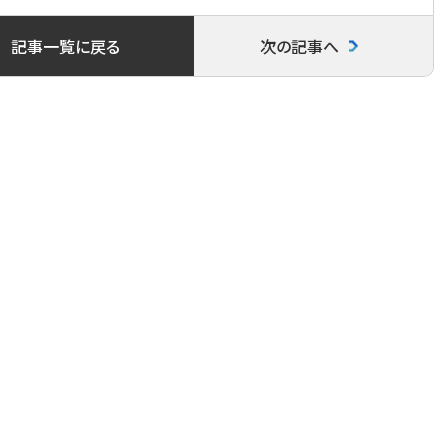
c
i
n
記事一覧に戻る
次の記事へ
e
t
e
b
t
o
e
o
r
k