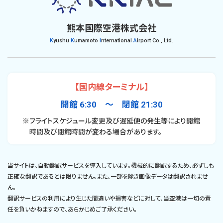
熊本国際空港株式会社
K
yushu
K
umamoto
I
nternational
A
irport Co., Ltd.
【国内線ターミナル】
開館 6:30 〜 閉館 21:30
※フライトスケジュール変更及び遅延便の発生等により開館
時間及び閉館時間が変わる場合があります。
当サイトは、自動翻訳サービスを導入しています。機械的に翻訳するため、必ずしも
正確な翻訳であるとは限りません。また、一部を除き画像データは翻訳されませ
ん。
翻訳サービスの利用により生じた間違いや損害などに対して、当空港は一切の責
任を負いかねますので、あらかじめご了承ください。