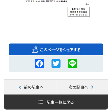
このページをシェアする
F
T
L
a
w
i
c
i
n
前の記事へ
次の記事へ
e
t
e
b
t
記事一覧に戻る
o
e