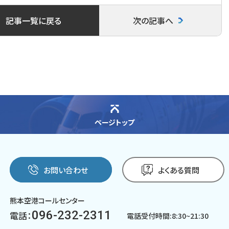
c
i
n
記事一覧に戻る
次の記事へ
e
t
e
b
t
o
e
o
r
k
ページトップ
お問い合わせ
よくある質問
熊本空港コールセンター
096-232-2311
電話：
電話受付時間:8:30~21:30