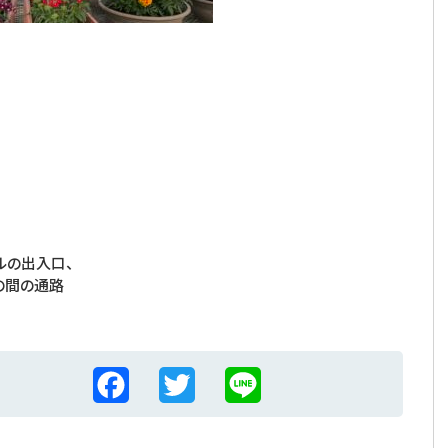
ルの出入口、
の間の通路
F
T
L
a
w
i