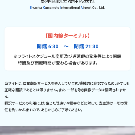
K
yushu
K
umamoto
I
nternational
A
irport Co., Ltd.
【国内線ターミナル】
開館 6:30 〜 閉館 21:30
※フライトスケジュール変更及び遅延便の発生等により開館
時間及び閉館時間が変わる場合があります。
当サイトは、自動翻訳サービスを導入しています。機械的に翻訳するため、必ずしも
正確な翻訳であるとは限りません。また、一部を除き画像データは翻訳されませ
ん。
翻訳サービスの利用により生じた間違いや損害などに対して、当空港は一切の責
任を負いかねますので、あらかじめご了承ください。