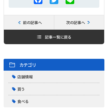
a
w
i
c
i
n
前の記事へ
次の記事へ
e
t
e
b
t
記事一覧に戻る
o
e
o
r
k
カテゴリ
店舗情報
買う
食べる