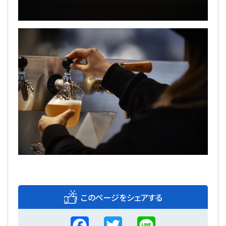
このページをシェアする
F
T
L