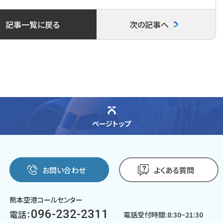
c
i
n
記事一覧に戻る
次の記事へ
e
t
e
b
t
o
e
o
r
k
ページトップ
お問い合わせ
よくある質問
熊本空港コールセンター
096-232-2311
電話：
電話受付時間:8:30~21:30