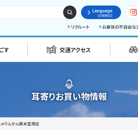
検索
Language
する
(自動翻訳)
リクルート
お身体の不自由な
ごす
交通アクセス
耳寄りお買い物情報
しゃりんかん熊本空港店