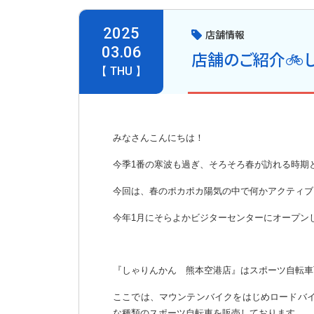
2025
店舗情報
03.06
店舗のご紹介🚲
【 THU 】
みなさんこんにちは！
今季1番の寒波も過ぎ、そろそろ春が訪れる時期と
今回は、春のポカポカ陽気の中で何かアクティブ
今年1月にそらよかビジターセンターにオープン
『しゃりんかん 熊本空港店』はスポーツ自転車T
ここでは、マウンテンバイクをはじめロードバ
な種類のスポーツ自転車を販売しております。