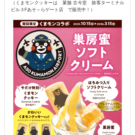
（くまモンクッキーは 菓舗 古今堂 旅客ターミナル
ビル３Fあそ～らゲート店 で販売中！）