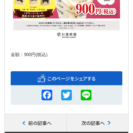
金額：900円(税込)
このページをシェアする
F
T
L
a
w
i
c
i
n
前の記事へ
次の記事へ
e
t
e