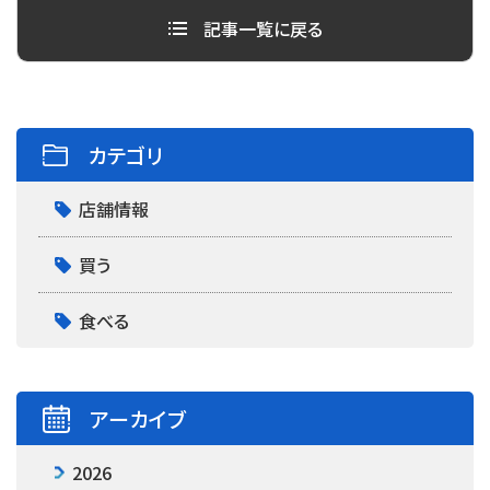
b
t
記事一覧に戻る
o
e
o
r
k
カテゴリ
店舗情報
買う
食べる
アーカイブ
2026