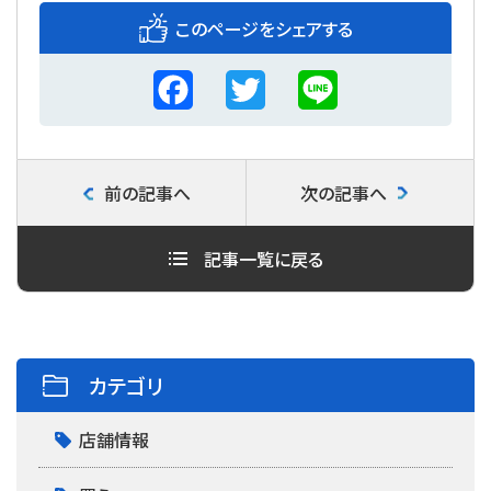
このページをシェアする
F
T
L
a
w
i
c
i
n
前の記事へ
次の記事へ
e
t
e
b
t
記事一覧に戻る
o
e
o
r
k
カテゴリ
店舗情報