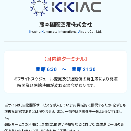
熊本国際空港株式会社
K
yushu
K
umamoto
I
nternational
A
irport Co., Ltd.
【国内線ターミナル】
開館 6:30 〜 閉館 21:30
※フライトスケジュール変更及び遅延便の発生等により開館
時間及び閉館時間が変わる場合があります。
当サイトは、自動翻訳サービスを導入しています。機械的に翻訳するため、必ずしも
正確な翻訳であるとは限りません。また、一部を除き画像データは翻訳されませ
ん。
翻訳サービスの利用により生じた間違いや損害などに対して、当空港は一切の責
任を負いかねますので、あらかじめご了承ください。