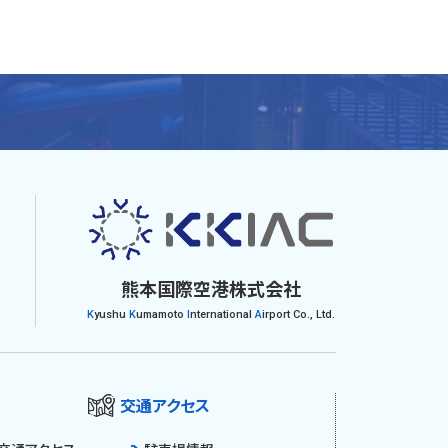
熊本国際空港株式会社
K
yushu
K
umamoto
I
nternational
A
irport Co., Ltd.
交通アクセス