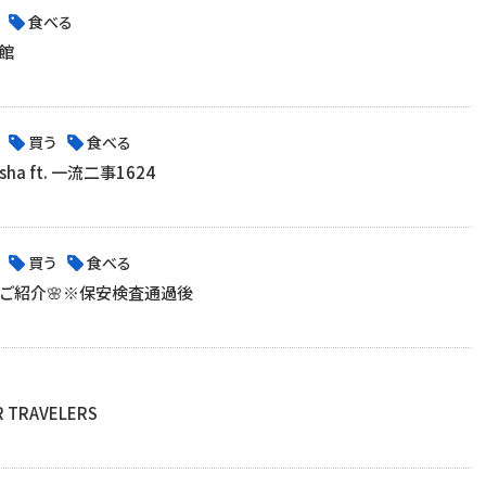
食べる
館
買う
食べる
a ft. 一流二事1624
買う
食べる
のご紹介🌸※保安検査通過後
TRAVELERS