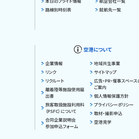
本日のフライト情報
航空会社一覧
路線別時刻表
就航先一覧
空港について
企業情報
地域共生事業
リンク
サイトマップ
リクルート
広告・PR・催事スペース
ご案内
離着陸等施設使用届
出書
個人情報保護方針
旅客取扱施設利用料
プライバシーポリシー
（PSFC）について
取材・撮影申込
合同企業説明会
空港見学
参加申込フォーム