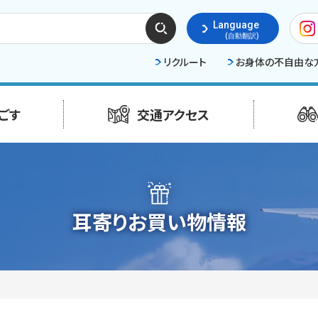
検索
Language
する
(自動翻訳)
リクルート
お身体の不自由な
ごす
交通アクセス
耳寄りお買い物情報