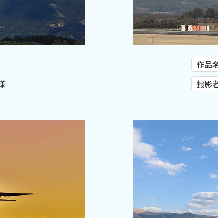
作品
様
撮影