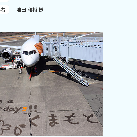
影者
浦田 和裕 様