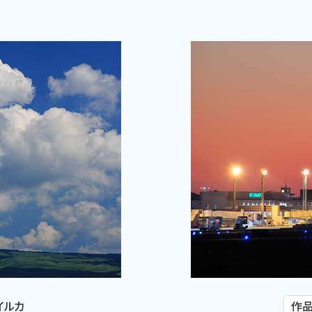
イルカ
作