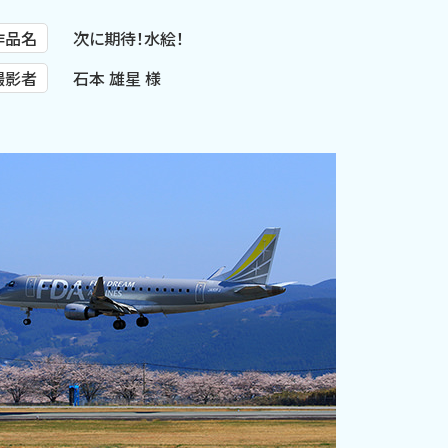
作品名
次に期待！水絵！
撮影者
石本 雄星 様