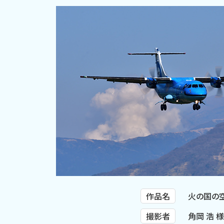
作品名
火の国の
撮影者
角岡 浩 様