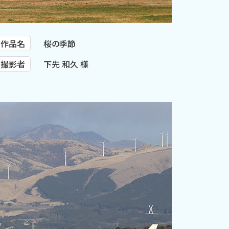
作品名
桜の季節
撮影者
下先 和久 様