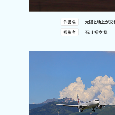
作品名
太陽と地上が交
撮影者
石川 裕樹 様