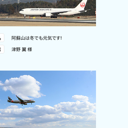
名
阿蘇山は冬でも元気です!
者
津野 翼 様