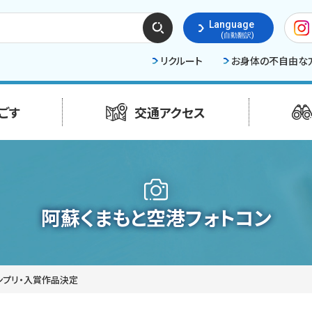
検索
Language
する
(自動翻訳)
リクルート
お身体の不自由な
ごす
交通アクセス
阿蘇くまもと空港フォトコン
ランプリ・入賞作品決定