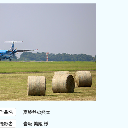
作品名
夏終盤の熊本
撮影者
岩坂 美姫 様