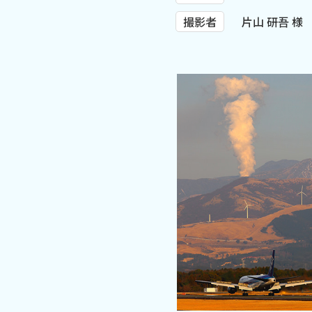
撮影者
片山 研吾 様