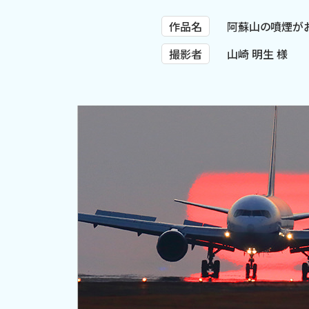
作品名
阿蘇山の噴煙が
撮影者
山崎 明生 様