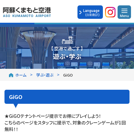
Language
(自動翻訳)
【 空港で過ごす 】
遊ぶ・学ぶ
ホーム
学ぶ・遊ぶ
GiGO
GiGO
★GiGOテナントページ提示でお得にプレイしよう！
こちらのページをスタッフに提示で、対象のクレーンゲームが1回
無料！！