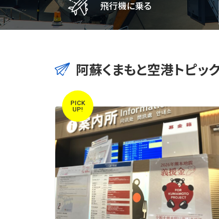
飛行機に乗る
本日のフライト情報
路線別時刻表
阿蘇くまもと空港トピッ
航空会社一覧
就航先一覧
PICK
UP!