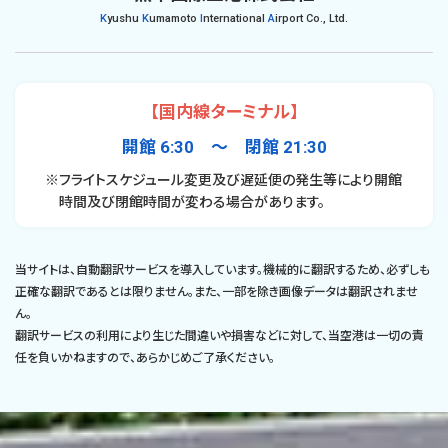
K
yushu
K
umamoto
I
nternational
A
irport Co., Ltd.
【国内線ターミナル】
開館 6:30 〜 閉館 21:30
※フライトスケジュール変更及び遅延便の発生等により開館
時間及び閉館時間が変わる場合があります。
当サイトは、自動翻訳サービスを導入しています。機械的に翻訳するため、必ずしも
正確な翻訳であるとは限りません。また、一部を除き画像データは翻訳されませ
ん。
翻訳サービスの利用により生じた間違いや損害などに対して、当空港は一切の責
任を負いかねますので、あらかじめご了承ください。